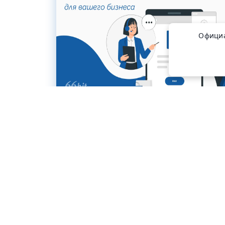
Официа
#полезные_статьи
Разработка интернет-магазина
Александра
28 февраля
Савельева
2025