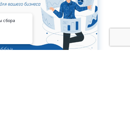
ы сбора
#полезные_статьи
Разработка экспертной системы для
бизнеса
Александра
14 февраля
Савельева
2025