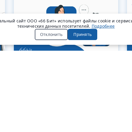
льный сайт ООО «66 Бит» использует файлы cookie и сервис
технических данных посетителей.
Подробнее
Отклонить
Принять
#полезные_статьи
Внешние и внутренние коммуникации в
ИТ-проектах
Александра
21 февраля
Савельева
2025