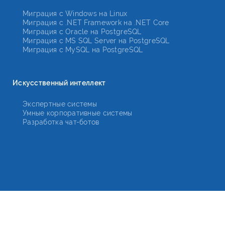
Миграция с Windows на Linux
Миграция с .NET Framework на .NET Core
Миграция с Oracle на PostgreSQL
Миграция с MS SQL Server на PostgreSQL
Миграция с MySQL на PostgreSQL
Искусственный интеллект
Экспертные системы
Умные корпоративные системы
Разработка чат-ботов