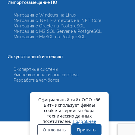
Импортозамещение ПО
Миграция с Windows на Linux
Миграция с .NET Framework на .NET Core
Миграция с Oracle на PostgreSQL
Миграция с MS SQL Server на PostgreSQL
Миграция с MySQL на PostgreSQL
Искусственный интеллект
Экспертные системы
Умные корпоративные системы
Разработка чат-ботов
Официальный сайт ООО «66
Бит» использует файлы
cookie и сервисы сбора
технических данных
посетителей.
Подробнее
Отклонить
Принять